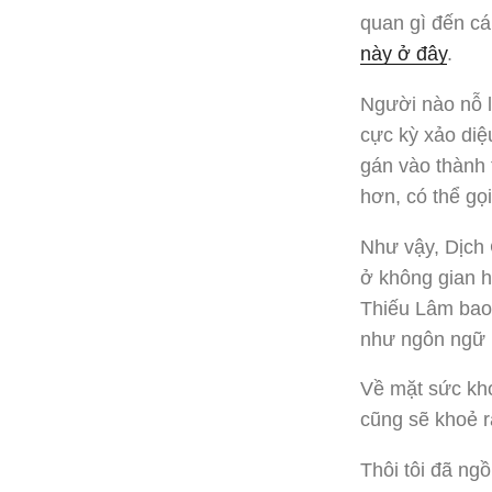
quan gì đến cá
này ở đây
.
Người nào nỗ l
cực kỳ xảo diệ
gán vào thành 
hơn, có thể gọ
Như vậy, Dịch 
ở không gian h
Thiếu Lâm bao
như ngôn ngữ m
Về mặt sức kho
cũng sẽ khoẻ r
Thôi tôi đã ngồ