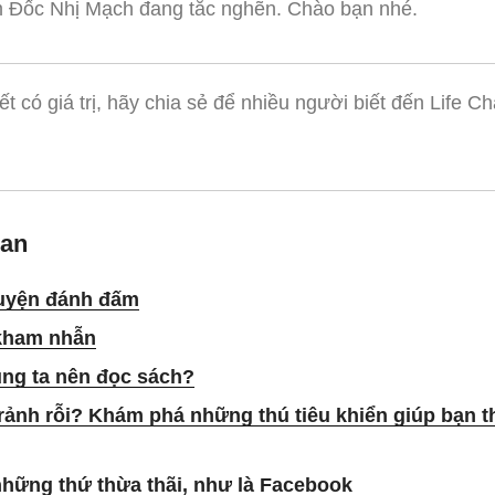
 Đốc Nhị Mạch đang tắc nghẽn. Chào bạn nhé.
ết có giá trị, hãy chia sẻ để nhiều người biết đến Life 
uan
huyện đánh đấm
kham nhẫn
úng ta nên đọc sách?
 rảnh rỗi? Khám phá những thú tiêu khiển giúp bạn t
những thứ thừa thãi, như là Facebook