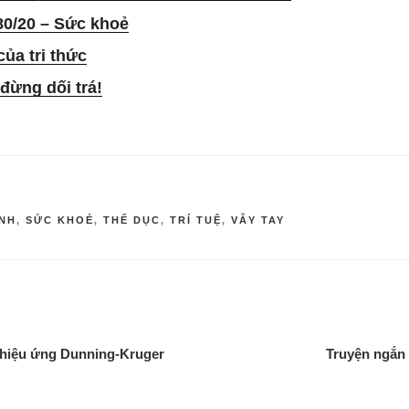
80/20 – Sức khoẻ
ủa tri thức
đừng dối trá!
INH
,
SỨC KHOẺ
,
THỂ DỤC
,
TRÍ TUỆ
,
VẪY TAY
 hiệu ứng Dunning-Kruger
Truyện ngắn