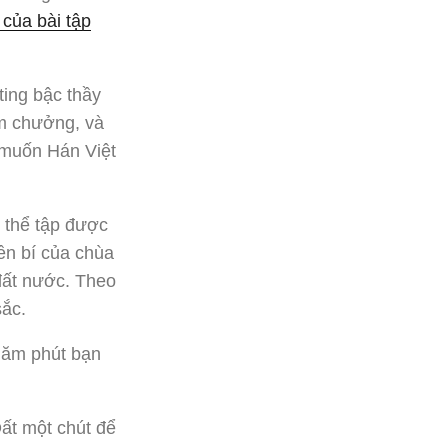
 của bài tập
ting bậc thầy
im chưởng, và
u muốn Hán Việt
ó thể tập được
ền bí của chùa
đất nước. Theo
sắc.
lăm phút bạn
Đất một chút để