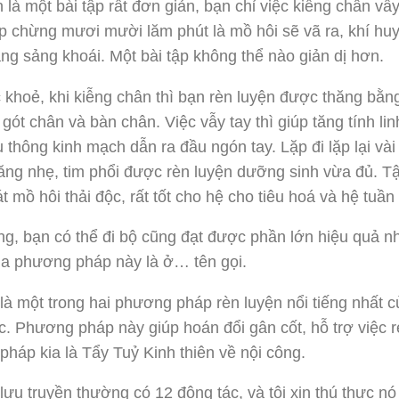
 là một bài tập rất đơn giản, bạn chỉ việc kiễng chân vẫ
ập chừng mươi mười lăm phút là mồ hôi sẽ vã ra, khí huy
ng sảng khoái. Một bài tập không thể nào giản dị hơn.
 khoẻ, khi kiễng chân thì bạn rèn luyện được thăng bằ
gót chân và bàn chân. Việc vẫy tay thì giúp tăng tính li
 thông kinh mạch dẫn ra đầu ngón tay. Lặp đi lặp lại vài
tăng nhẹ, tim phổi được rèn luyện dưỡng sinh vừa đủ. 
át mồ hôi thải độc, rất tốt cho hệ cho tiêu hoá và hệ tuần
g, bạn có thể đi bộ cũng đạt được phần lớn hiệu quả 
ủa phương pháp này là ở… tên gọi.
là một trong hai phương pháp rèn luyện nổi tiếng nhất 
. Phương pháp này giúp hoán đổi gân cốt, hỗ trợ việc r
háp kia là Tẩy Tuỷ Kinh thiên về nội công.
lưu truyền thường có 12 động tác, và tôi xin thú thực nó