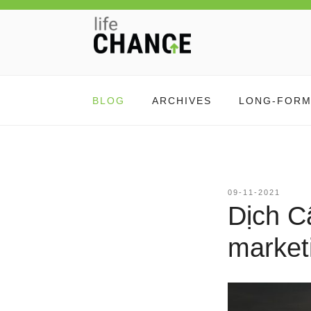
Chuyển
đến
phần
nội
LIFE CHANGE
Thay đổi thói quen, thay đổi cuộc đời
dung
BLOG
ARCHIVES
LONG-FOR
ĐĂNG
09-11-2021
TRONG
Dịch C
marketi