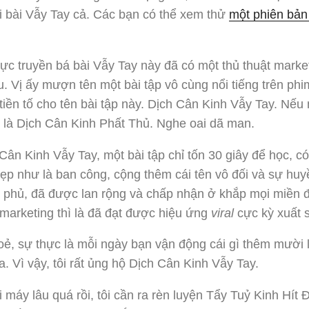
i bài Vẫy Tay cả. Các bạn có thể xem thử
một phiên bản
ực truyền bá bài Vẫy Tay này đã có một thủ thuật marke
u. Vị ấy mượn tên một bài tập vô cùng nổi tiếng trên ph
tiền tố cho tên bài tập này. Dịch Cân Kinh Vẫy Tay. Nế
i là Dịch Cân Kinh Phất Thủ. Nghe oai dã man.
Cân Kinh Vẫy Tay, một bài tập chỉ tốn 30 giây để học, c
ẹp như là ban công, cộng thêm cái tên vô đối và sự huy
 phủ, đã được lan rộng và chấp nhận ở khắp mọi miền 
arketing thì là đã đạt được hiệu ứng
viral
cực kỳ xuất 
ẻ, sự thực là mỗi ngày bạn vận động cái gì thêm mười 
a. Vì vậy, tôi rất ủng hộ Dịch Cân Kinh Vẫy Tay.
i máy lâu quá rồi, tôi cần ra rèn luyện Tẩy Tuỷ Kinh Hít 