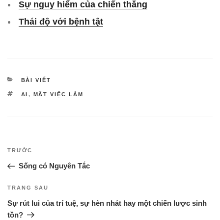
Sự nguy hiểm của chiến thắng
Thái độ với bệnh tật
DANH
BÀI VIẾT
MỤC
TAG
AI
,
MẤT VIỆC LÀM
Điều
Bài
TRƯỚC
hướng
cũ
Sống có Nguyên Tắc
bài
hơn
viết
Bài
TRANG SAU
tiếp
Sự rút lui của trí tuệ, sự hèn nhát hay một chiến lược sinh
theo
tồn?