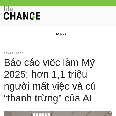
Chuyển
đến
phần
nội
LIFE CHANGE
Thay đổi thói quen, thay đổi cuộc đời
dung
Menu
ĐĂNG
23-11-2025
TRONG
Báo cáo việc làm Mỹ
2025: hơn 1,1 triệu
người mất việc và cú
“thanh trừng” của AI