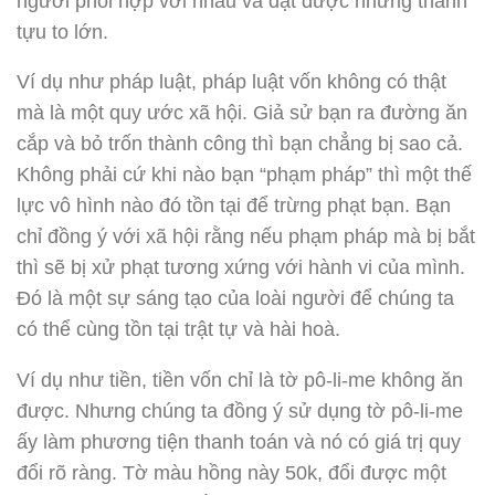
người phối hợp với nhau và đạt được những thành
tựu to lớn.
Ví dụ như pháp luật, pháp luật vốn không có thật
mà là một quy ước xã hội. Giả sử bạn ra đường ăn
cắp và bỏ trốn thành công thì bạn chẳng bị sao cả.
Không phải cứ khi nào bạn “phạm pháp” thì một thế
lực vô hình nào đó tồn tại để trừng phạt bạn. Bạn
chỉ đồng ý với xã hội rằng nếu phạm pháp mà bị bắt
thì sẽ bị xử phạt tương xứng với hành vi của mình.
Đó là một sự sáng tạo của loài người để chúng ta
có thể cùng tồn tại trật tự và hài hoà.
Ví dụ như tiền, tiền vốn chỉ là tờ pô-li-me không ăn
được. Nhưng chúng ta đồng ý sử dụng tờ pô-li-me
ấy làm phương tiện thanh toán và nó có giá trị quy
đổi rõ ràng. Tờ màu hồng này 50k, đổi được một