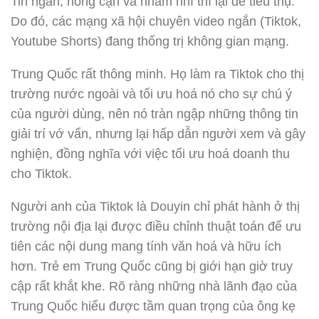
Tin ngắn, nông cạn và nhảm nhí thì lại dễ tiêu thụ.
Do đó, các mạng xã hội chuyên video ngắn (Tiktok,
Youtube Shorts) đang thống trị không gian mạng.
Trung Quốc rất thông minh. Họ làm ra Tiktok cho thị
trường nước ngoài và tối ưu hoá nó cho sự chú ý
của người dùng, nên nó tràn ngập những thông tin
giải trí vớ vẩn, nhưng lại hấp dẫn người xem và gây
nghiện, đồng nghĩa với việc tối ưu hoá doanh thu
cho Tiktok.
Người anh của Tiktok là Douyin chỉ phát hành ở thị
trường nội địa lại được điều chỉnh thuật toán để ưu
tiên các nội dung mang tính văn hoá và hữu ích
hơn. Trẻ em Trung Quốc cũng bị giới hạn giờ truy
cập rất khắt khe. Rõ ràng những nhà lãnh đạo của
Trung Quốc hiểu được tầm quan trọng của ông kẹ