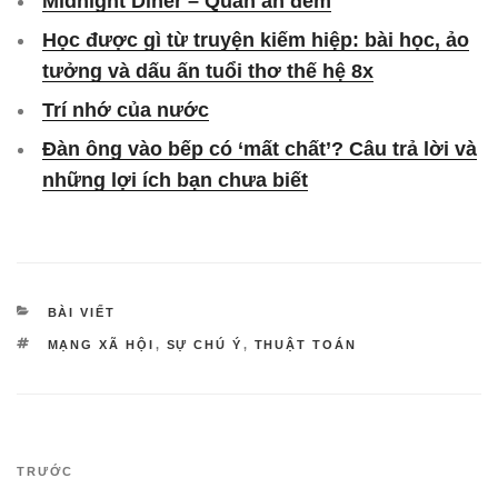
Midnight Diner – Quán ăn đêm
Học được gì từ truyện kiếm hiệp: bài học, ảo
tưởng và dấu ấn tuổi thơ thế hệ 8x
Trí nhớ của nước
Đàn ông vào bếp có ‘mất chất’? Câu trả lời và
những lợi ích bạn chưa biết
DANH
BÀI VIẾT
MỤC
TAG
MẠNG XÃ HỘI
,
SỰ CHÚ Ý
,
THUẬT TOÁN
Điều
Bài
TRƯỚC
hướng