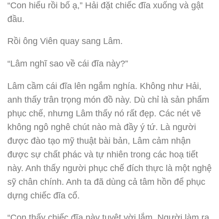
“Con hiểu rồi bố ạ,” Hải đặt chiếc đĩa xuống và gật
đầu.
Rồi ông Viên quay sang Lâm.
“Lâm nghĩ sao về cái đĩa này?”
Lâm cầm cái đĩa lên ngắm nghía. Không như Hải,
anh thấy trân trọng món đồ này. Dù chỉ là sản phẩm
phục chế, nhưng Lâm thấy nó rất đẹp. Các nét vẽ
không ngô nghê chút nào mà đầy ý tứ. Là người
được đào tạo mỹ thuật bài bản, Lâm cảm nhận
được sự chất phác và tự nhiên trong các hoạ tiết
này. Anh thấy người phục chế đích thực là một nghệ
sỹ chân chính. Anh ta đã dùng cả tâm hồn để phục
dựng chiếc đĩa cổ.
“Con thấy chiếc đĩa này tuyệt vời lắm. Người làm ra