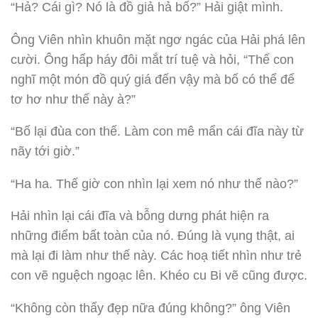
“Hả? Cái gì? Nó là đồ giả hả bố?” Hải giật mình.
Ông Viên nhìn khuôn mặt ngơ ngác của Hải phá lên
cười. Ông hấp háy đôi mắt trí tuệ và hỏi, “Thế con
nghĩ một món đồ quý giá đến vậy mà bố có thể để
tơ hơ như thế này à?”
“Bố lại đùa con thế. Làm con mê mẩn cái đĩa này từ
nãy tới giờ.”
“Ha ha. Thế giờ con nhìn lại xem nó như thế nào?”
Hải nhìn lại cái đĩa và bỗng dưng phát hiện ra
những điểm bất toàn của nó. Đúng là vụng thật, ai
mà lại đi làm như thế này. Các hoạ tiết nhìn như trẻ
con vẽ nguệch ngoạc lên. Khéo cu Bi vẽ cũng được.
“Không còn thấy đẹp nữa đúng không?” ông Viên