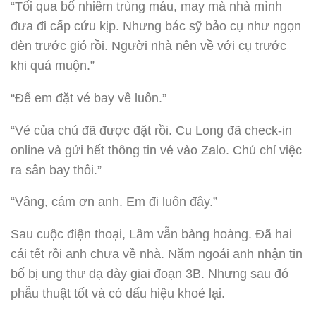
“Tối qua bố nhiễm trùng máu, may mà nhà mình
đưa đi cấp cứu kịp. Nhưng bác sỹ bảo cụ như ngọn
đèn trước gió rồi. Người nhà nên về với cụ trước
khi quá muộn.”
“Để em đặt vé bay về luôn.”
“Vé của chú đã được đặt rồi. Cu Long đã check-in
online và gửi hết thông tin vé vào Zalo. Chú chỉ việc
ra sân bay thôi.”
“Vâng, cám ơn anh. Em đi luôn đây.”
Sau cuộc điện thoại, Lâm vẫn bàng hoàng. Đã hai
cái tết rồi anh chưa về nhà. Năm ngoái anh nhận tin
bố bị ung thư dạ dày giai đoạn 3B. Nhưng sau đó
phẫu thuật tốt và có dấu hiệu khoẻ lại.