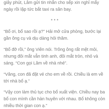
giây phút, Lâm gửi tin nhắn cho sếp xin nghỉ mấy
ngày rồi lập tức bắt taxi ra sân bay.
* * *
“Bố ơi, bố sao rồi ạ?” Hải mở cửa phòng, bước lại
gần ông cụ và dịu dàng hỏi thăm.
“Bố đỡ rồi,” ông Viên nói. Trông ông rất mệt mỏi,
nhưng đôi mắt vẫn tinh anh, đôi mắt tròn, nhỏ và
sáng. “Con gọi Lâm về nhà nhé”.
“Vâng, con đã đặt vé cho em về rồi. Chiều là em về
tới nhà bố ạ.”
“Vậy con làm thủ tục cho bố xuất viện. Chiều nay ba
bố con mình cần hàn huyên với nhau. Bố không còn
nhiều thời gian con ạ.”