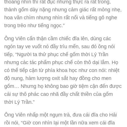
thoáng nhìn thì rất đục nhưng thực ra rất trong,
thành gốm dày nặng nhưng cảm giác rất mỏng nhẹ,
hoa văn chìm nhưng nhìn rất nổi và tiếng gõ nghe
trong trẻo như tiếng ngọc.”
Ông Viên cẩn thận cầm chiếc đĩa lên, dùng các
ngón tay ve vuốt nó đầy trìu mến, sau đó ông nói
tiếp, “Người ta thử phục chế gốm thời Lý Trần
nhưng các tác phẩm phục chế còn thô dại lắm. Họ
có thể tiếp cận từ phía khoa học như con nói: nhiệt
độ nung, hàm lượng oxit sắt hay đồng cho men
gốm… Nhưng họ không bao giờ tiệm cận đến được
cái sự thô phác cao nhã đầy chất thiền của gốm
thời Lý Trần.”
Ông Viên nhấp một ngụm trà, đưa cái đĩa cho Hải
rồi nói, “Giờ con nhìn lại một lần nữa xem cái đĩa