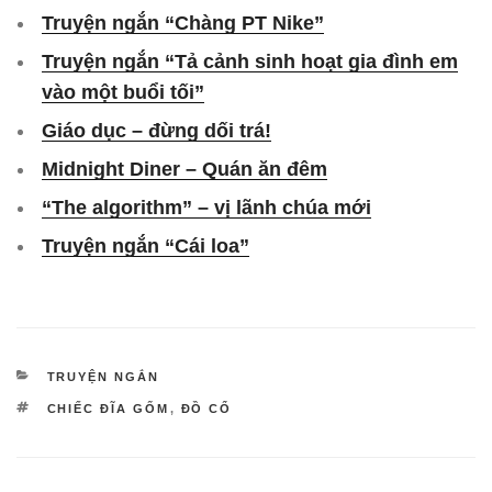
Truyện ngắn “Chàng PT Nike”
Truyện ngắn “Tả cảnh sinh hoạt gia đình em
vào một buổi tối”
Giáo dục – đừng dối trá!
Midnight Diner – Quán ăn đêm
“The algorithm” – vị lãnh chúa mới
Truyện ngắn “Cái loa”
DANH
TRUYỆN NGẮN
MỤC
TAG
CHIẾC ĐĨA GỐM
,
ĐỒ CỔ