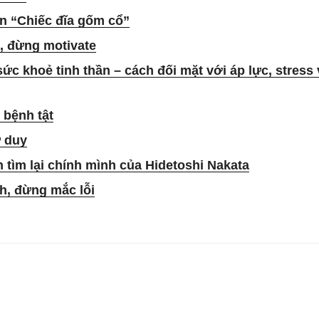
n “Chiếc đĩa gốm cổ”
e, đừng motivate
ức khoẻ tinh thần – cách đối mặt với áp lực, stress
 bệnh tật
ư duy
 tìm lại chính mình của Hidetoshi Nakata
, đừng mắc lỗi