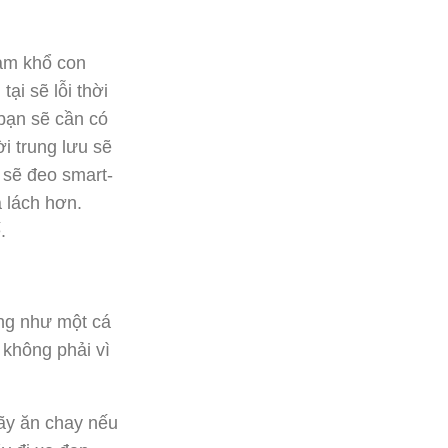
làm khổ con
ại sẽ lỗi thời
bạn sẽ cần có
i trung lưu sẽ
 sẽ đeo smart-
 lách hơn.
.
ống như một cá
 không phải vì
ãy ăn chay nếu