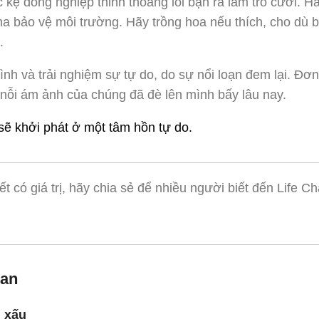
kệ đồng nghiệp thỉnh thoảng lôi bạn ra làm trò cười. Hã
tha bảo vệ môi trường. Hãy trồng hoa nếu thích, cho dù 
.
ình và trải nghiệm sự tự do, do sự nổi loạn đem lại. Đơn
 nỗi ám ảnh của chúng đã đè lên mình bấy lâu nay.
 sẽ khởi phát ở một tâm hồn tự do.
ết có giá trị, hãy chia sẻ để nhiều người biết đến Life 
uan
i xấu