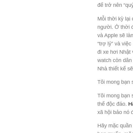
để trở nên “qu
Mỗi thời kỳ lại
người. Ở thời 
và Apple sẽ l
“trợ lý” và vi
đi xe hơi Nhật
watch còn dân 
Nhà thiết kế s
Tôi mong bạn s
Tôi mong bạn s
thể độc đáo.
H
xã hội bảo nó 
Hãy mặc quần 