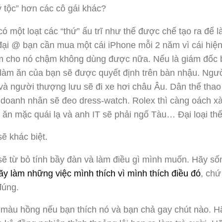
ý tộc” hơn các cô gái khác?
 có một loạt các “thứ” ấu trĩ như thế được chế tạo ra để 
đại @ bạn cần mua một cái iPhone mỗi 2 năm vì cái hiện t
àm cho nó chậm không dùng được nữa. Nếu là giám đốc 
ệc làm ăn của bạn sẽ được quyết định trên bàn nhậu. Ngườ
 và người thượng lưu sẽ đi xe hơi châu Âu. Dân thể thao
doanh nhân sẽ đeo dress-watch. Rolex thì càng oách xà
ẽ ăn mặc quái lạ và anh IT sẽ phải ngố Tàu… Đại loại thế
ẽ khác biệt.
ẽ từ bỏ tính bầy đàn và làm điều gì mình muốn. Hãy s
ãy làm những việc mình thích vì mình thích điều đó
, chứ
đúng.
màu hồng nếu bạn thích nó và bạn chả gay chút nào. H