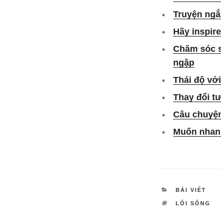
Truyện ngắ
Hãy inspir
Chăm sóc s
ngập
Thái độ với
Thay đổi t
Câu chuyện
Muốn nhanh
DANH
BÀI VIẾT
MỤC
TAG
LỐI SỐNG