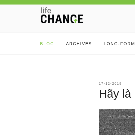
Chuyển
đến
phần
nội
LIFE CHANGE
Thay đổi thói quen, thay đổi cuộc đời
dung
BLOG
ARCHIVES
LONG-FOR
ĐĂNG
17-12-2018
TRONG
Hãy là