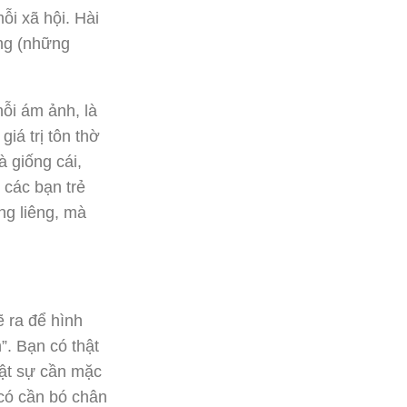
ỗi xã hội. Hài
úng (những
nỗi ám ảnh, là
giá trị tôn thờ
à giống cái,
 các bạn trẻ
ng liêng, mà
ẽ ra để hình
”. Bạn có thật
hật sự cần mặc
có cần bó chân