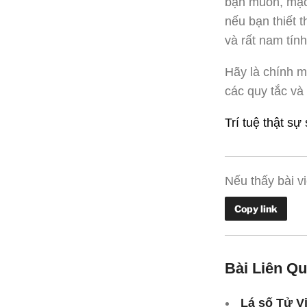
bạn muốn, mặc 
nếu bạn thiết 
và rất nam tính
Hãy là chính m
các quy tắc và
Trí tuệ thật sự
Nếu thấy bài vi
Copy link
Bài Liên Q
Lá số Tử V