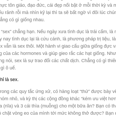
c tôn giáo, đạo đức, cái đẹp nổi bật ở mỗi thời kỳ và m
 rảnh rỗi mà nhìn kỹ lại thì ta sẽ bất ngờ vì đôi lúc ch
ẳng có gì giống nhau.
 “sex” chẳng hạn. Nếu ngày xưa tình dục là trái cấm, là 
y nay tình dục lại là cứu cánh, là phương pháp trị liệu, là 
ex vẫn là sex thôi. Một hành vi giao cấu giữa giống đực v
 của các hormones và giúp gieo rắc các hạt giống. Như
g nói, sex là sự trao đổi các chất dịch. Chẳng có gì thiê
gì ô uế.
hỉ là sex.
rong các quy tắc ứng xử, có hàng loạt “thứ” được bày v
óm nhỏ, và kỳ thị các cộng đồng khác “kém ưu việt hơn
ĩa (nĩa) và 3 cái thìa (muỗng) cho một bữa ăn? Bạn có t
bó chặt vòng eo của mình tới mức không thở được? Bạn 