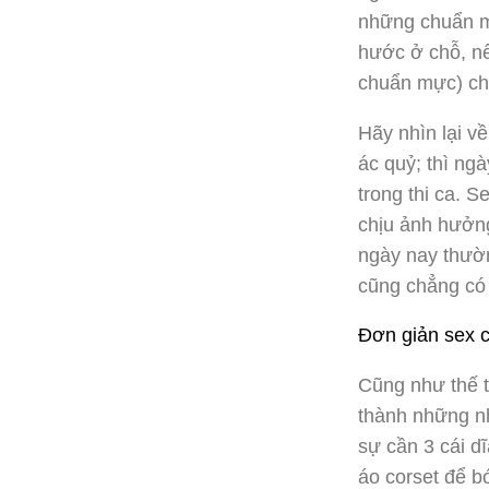
những chuẩn mự
hước ở chỗ, nếu
chuẩn mực) ch
Hãy nhìn lại về
ác quỷ; thì ngà
trong thi ca. S
chịu ảnh hưởng
ngày nay thườn
cũng chẳng có 
Đơn giản sex c
Cũng như thế t
thành những nh
sự cần 3 cái d
áo corset để 