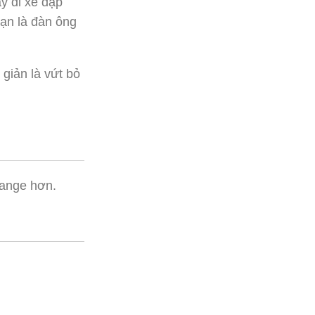
y đi xe đạp
bạn là đàn ông
 giản là vứt bỏ
Change hơn.