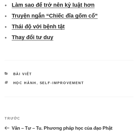
Làm sao để trở nên kỷ luật hơn
Truyện ngắn “Chiếc đĩa gốm cổ”
Thái độ với bệnh tật
Thay đổi tư duy
DANH
BÀI VIẾT
MỤC
TAG
HỌC HÀNH
,
SELF-IMPROVEMENT
Điều
Bài
TRƯỚC
hướng
cũ
Văn – Tư – Tu. Phương pháp học của đạo Phật
bài
hơn
viết