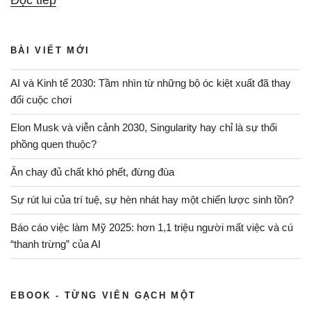
Đọc tiếp
nguy
hiểm
BÀI VIẾT MỚI
của
chiến
AI và Kinh tế 2030: Tầm nhìn từ những bộ óc kiệt xuất đã thay
thắng”
đổi cuộc chơi
Elon Musk và viễn cảnh 2030, Singularity hay chỉ là sự thổi
phồng quen thuộc?
Ăn chay đủ chất khó phết, đừng đùa
Sự rút lui của trí tuệ, sự hèn nhát hay một chiến lược sinh tồn?
Báo cáo việc làm Mỹ 2025: hơn 1,1 triệu người mất việc và cú
“thanh trừng” của AI
EBOOK - TỪNG VIÊN GẠCH MỘT