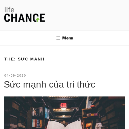
Chuyển
đến
phần
nội
LIFE CHANGE
Thay đổi thói quen, thay đổi cuộc đời
dung
Menu
THẺ:
SỨC MẠNH
ĐĂNG
04-09-2020
TRONG
Sức mạnh của tri thức