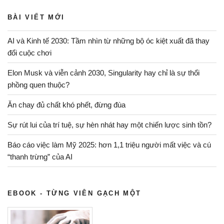
với
BÀI VIẾT MỚI
thử
thách”
AI và Kinh tế 2030: Tầm nhìn từ những bộ óc kiệt xuất đã thay
đổi cuộc chơi
Elon Musk và viễn cảnh 2030, Singularity hay chỉ là sự thổi
phồng quen thuộc?
Ăn chay đủ chất khó phết, đừng đùa
Sự rút lui của trí tuệ, sự hèn nhát hay một chiến lược sinh tồn?
Báo cáo việc làm Mỹ 2025: hơn 1,1 triệu người mất việc và cú
“thanh trừng” của AI
EBOOK - TỪNG VIÊN GẠCH MỘT