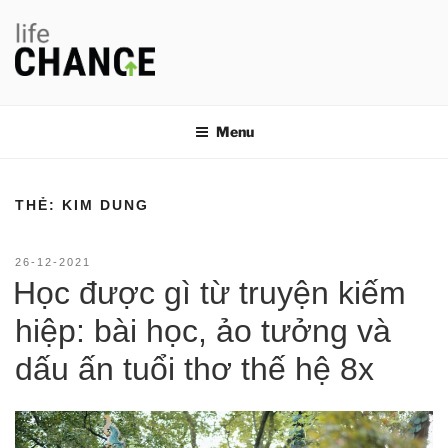
Chuyển
đến
phần
nội
LIFE CHANGE
Thay đổi thói quen, thay đổi cuộc đời
dung
Menu
THẺ:
KIM DUNG
ĐĂNG
26-12-2021
TRONG
Học được gì từ truyện kiếm
hiệp: bài học, ảo tưởng và
dấu ấn tuổi thơ thế hệ 8x