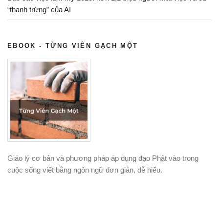
dấu
“thanh trừng” của AI
ấn
tuổi
EBOOK - TỪNG VIÊN GẠCH MỘT
thơ
thế
hệ
8x”
Giáo lý cơ bản và phương pháp áp dụng đạo Phật vào trong
cuộc sống viết bằng ngôn ngữ đơn giản, dễ hiểu.