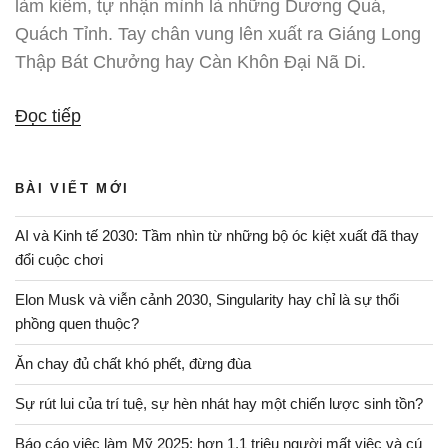
làm kiếm, tự nhận mình là những Dương Quá,
Quách Tỉnh. Tay chân vung lên xuất ra Giáng Long
Thập Bát Chưởng hay Càn Khôn Đại Nã Di.
“Học
Đọc tiếp
được
gì
BÀI VIẾT MỚI
từ
truyện
AI và Kinh tế 2030: Tầm nhìn từ những bộ óc kiệt xuất đã thay
kiếm
đổi cuộc chơi
hiệp:
Elon Musk và viễn cảnh 2030, Singularity hay chỉ là sự thổi
bài
phồng quen thuộc?
học,
Ăn chay đủ chất khó phết, đừng đùa
ảo
tưởng
Sự rút lui của trí tuệ, sự hèn nhát hay một chiến lược sinh tồn?
và
Báo cáo việc làm Mỹ 2025: hơn 1,1 triệu người mất việc và cú