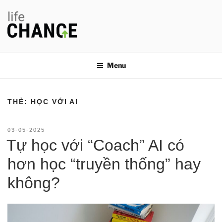
Chuyển
đến
phần
nội
LIFE CHANGE
Thay đổi thói quen, thay đổi cuộc đời
dung
Menu
THẺ:
HỌC VỚI AI
ĐĂNG
03-05-2025
TRONG
Tự học với “Coach” AI có
hơn học “truyền thống” hay
không?