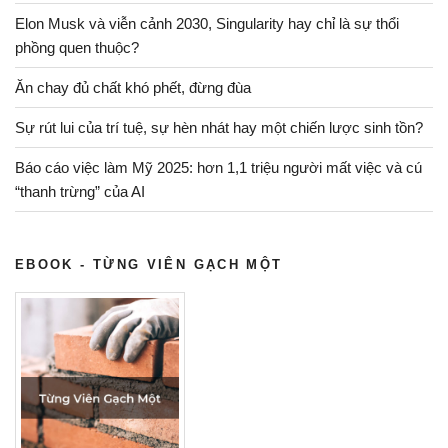
hơn
Elon Musk và viễn cảnh 2030, Singularity hay chỉ là sự thổi
học
phồng quen thuộc?
“truyền
Ăn chay đủ chất khó phết, đừng đùa
thống”
hay
Sự rút lui của trí tuệ, sự hèn nhát hay một chiến lược sinh tồn?
không?”
Báo cáo việc làm Mỹ 2025: hơn 1,1 triệu người mất việc và cú
“thanh trừng” của AI
EBOOK - TỪNG VIÊN GẠCH MỘT