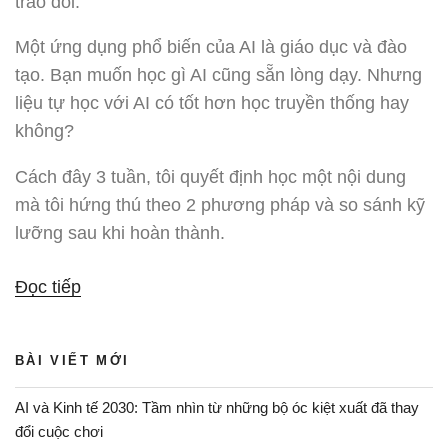
trao đổi.
Một ứng dụng phổ biến của AI là giáo dục và đào
tạo. Bạn muốn học gì AI cũng sẵn lòng dạy. Nhưng
liệu tự học với AI có tốt hơn học truyền thống hay
không?
Cách đây 3 tuần, tôi quyết định học một nội dung
mà tôi hứng thú theo 2 phương pháp và so sánh kỹ
lưỡng sau khi hoàn thành.
“Tự
Đọc tiếp
học
với
BÀI VIẾT MỚI
“Coach”
AI
AI và Kinh tế 2030: Tầm nhìn từ những bộ óc kiệt xuất đã thay
có
đổi cuộc chơi