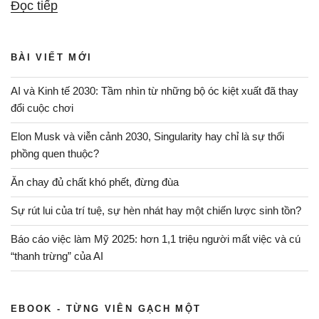
“Chấp
Đọc tiếp
nhận
sự
BÀI VIẾT MỚI
khác
biệt”
AI và Kinh tế 2030: Tầm nhìn từ những bộ óc kiệt xuất đã thay
đổi cuộc chơi
Elon Musk và viễn cảnh 2030, Singularity hay chỉ là sự thổi
phồng quen thuộc?
Ăn chay đủ chất khó phết, đừng đùa
Sự rút lui của trí tuệ, sự hèn nhát hay một chiến lược sinh tồn?
Báo cáo việc làm Mỹ 2025: hơn 1,1 triệu người mất việc và cú
“thanh trừng” của AI
EBOOK - TỪNG VIÊN GẠCH MỘT