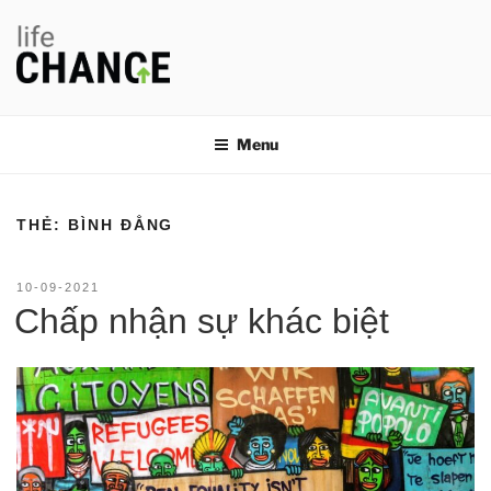
Chuyển
đến
phần
nội
LIFE CHANGE
Thay đổi thói quen, thay đổi cuộc đời
dung
Menu
THẺ:
BÌNH ĐẲNG
ĐĂNG
10-09-2021
TRONG
Chấp nhận sự khác biệt