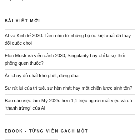
mù
quáng
BÀI VIẾT MỚI
theo
đuổi
AI và Kinh tế 2030: Tầm nhìn từ những bộ óc kiệt xuất đã thay
đam
đổi cuộc chơi
mê”
Elon Musk và viễn cảnh 2030, Singularity hay chỉ là sự thổi
phồng quen thuộc?
Ăn chay đủ chất khó phết, đừng đùa
Sự rút lui của trí tuệ, sự hèn nhát hay một chiến lược sinh tồn?
Báo cáo việc làm Mỹ 2025: hơn 1,1 triệu người mất việc và cú
“thanh trừng” của AI
EBOOK - TỪNG VIÊN GẠCH MỘT