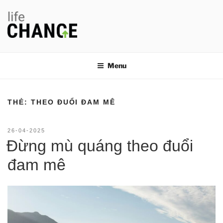
Chuyển
đến
phần
nội
LIFE CHANGE
Thay đổi thói quen, thay đổi cuộc đời
dung
Menu
THẺ:
THEO ĐUỔI ĐAM MÊ
ĐĂNG
26-04-2025
TRONG
Đừng mù quáng theo đuổi
đam mê