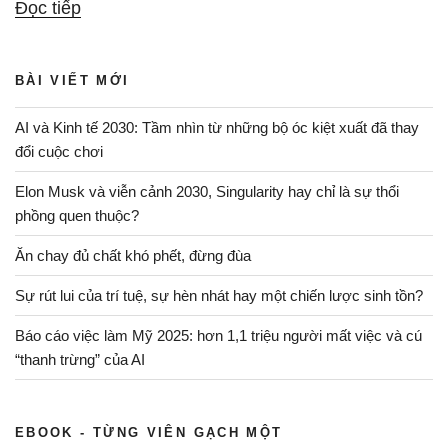
“Khách
Đọc tiếp
‘xịn’
và
BÀI VIẾT MỚI
khách
‘rởm’”
AI và Kinh tế 2030: Tầm nhìn từ những bộ óc kiệt xuất đã thay
đổi cuộc chơi
Elon Musk và viễn cảnh 2030, Singularity hay chỉ là sự thổi
phồng quen thuộc?
Ăn chay đủ chất khó phết, đừng đùa
Sự rút lui của trí tuệ, sự hèn nhát hay một chiến lược sinh tồn?
Báo cáo việc làm Mỹ 2025: hơn 1,1 triệu người mất việc và cú
“thanh trừng” của AI
EBOOK - TỪNG VIÊN GẠCH MỘT