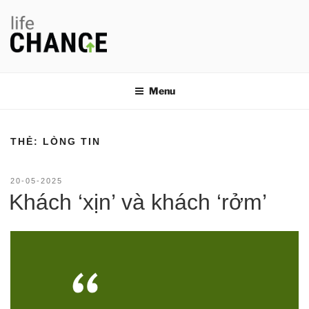
Chuyển
đến
phần
nội
LIFE CHANGE
Thay đổi thói quen, thay đổi cuộc đời
dung
Menu
THẺ:
LÒNG TIN
ĐĂNG
20-05-2025
TRONG
Khách ‘xịn’ và khách ‘rởm’