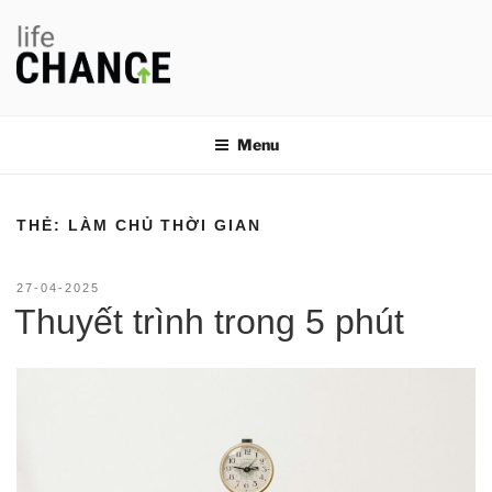
Chuyển
đến
phần
nội
LIFE CHANGE
Thay đổi thói quen, thay đổi cuộc đời
dung
Menu
THẺ:
LÀM CHỦ THỜI GIAN
ĐĂNG
27-04-2025
TRONG
Thuyết trình trong 5 phút