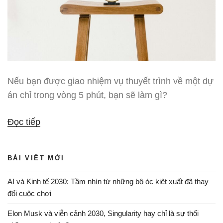
Nếu bạn được giao nhiệm vụ thuyết trình về một dự
án chỉ trong vòng 5 phút, bạn sẽ làm gì?
“Thuyết
Đọc tiếp
trình
trong
BÀI VIẾT MỚI
5
phút”
AI và Kinh tế 2030: Tầm nhìn từ những bộ óc kiệt xuất đã thay
đổi cuộc chơi
Elon Musk và viễn cảnh 2030, Singularity hay chỉ là sự thổi