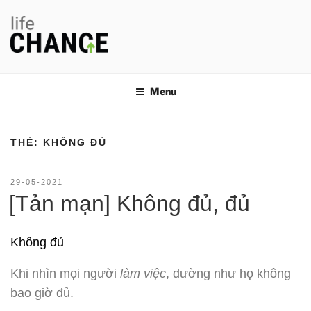
Chuyển
đến
phần
nội
LIFE CHANGE
Thay đổi thói quen, thay đổi cuộc đời
dung
Menu
THẺ:
KHÔNG ĐỦ
ĐĂNG
29-05-2021
TRONG
[Tản mạn] Không đủ, đủ
Không đủ
Khi nhìn mọi người
làm việc
, dường như họ không
bao giờ đủ.