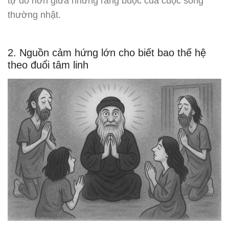
tự do hơn giữa những ràng buộc của cuộc sống
thường nhật.
2. Nguồn cảm hứng lớn cho biết bao thế hệ
theo đuổi tâm linh