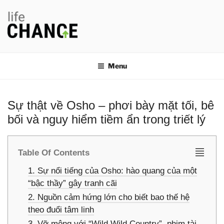
Chuyển
đến
phần
nội
LIFE CHANGE
Thay đổi thói quen, thay đổi cuộc đời
dung
Menu
Sự thật về Osho – phơi bày mặt tối, bê
bối và nguy hiểm tiềm ẩn trong triết lý
Table Of Contents
1. Sự nổi tiếng của Osho: hào quang của một
“bậc thầy” gây tranh cãi
2. Nguồn cảm hứng lớn cho biết bao thế hệ
theo đuổi tâm linh
3. Vỡ mộng với “Wild Wild Country”, phim tài