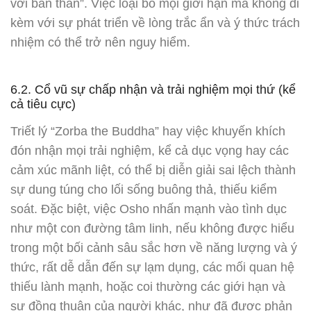
với bản thân”. Việc loại bỏ mọi giới hạn mà không đi
kèm với sự phát triển về lòng trắc ẩn và ý thức trách
nhiệm có thể trở nên nguy hiểm.
6.2. Cổ vũ sự chấp nhận và trải nghiệm mọi thứ (kể
cả tiêu cực)
Triết lý “Zorba the Buddha” hay việc khuyến khích
đón nhận mọi trải nghiệm, kể cả dục vọng hay các
cảm xúc mãnh liệt, có thể bị diễn giải sai lệch thành
sự dung túng cho lối sống buông thả, thiếu kiểm
soát. Đặc biệt, việc Osho nhấn mạnh vào tình dục
như một con đường tâm linh, nếu không được hiểu
trong một bối cảnh sâu sắc hơn về năng lượng và ý
thức, rất dễ dẫn đến sự lạm dụng, các mối quan hệ
thiếu lành mạnh, hoặc coi thường các giới hạn và
sự đồng thuận của người khác, như đã được phản