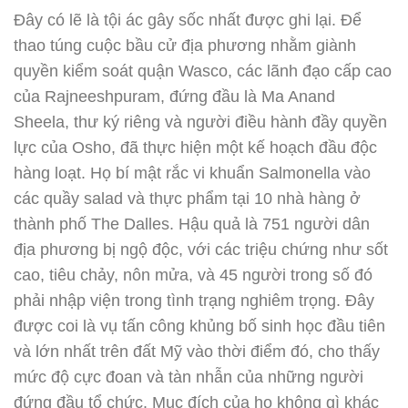
Đây có lẽ là tội ác gây sốc nhất được ghi lại. Để
thao túng cuộc bầu cử địa phương nhằm giành
quyền kiểm soát quận Wasco, các lãnh đạo cấp cao
của Rajneeshpuram, đứng đầu là Ma Anand
Sheela, thư ký riêng và người điều hành đầy quyền
lực của Osho, đã thực hiện một kế hoạch đầu độc
hàng loạt. Họ bí mật rắc vi khuẩn Salmonella vào
các quầy salad và thực phẩm tại 10 nhà hàng ở
thành phố The Dalles. Hậu quả là 751 người dân
địa phương bị ngộ độc, với các triệu chứng như sốt
cao, tiêu chảy, nôn mửa, và 45 người trong số đó
phải nhập viện trong tình trạng nghiêm trọng. Đây
được coi là vụ tấn công khủng bố sinh học đầu tiên
và lớn nhất trên đất Mỹ vào thời điểm đó, cho thấy
mức độ cực đoan và tàn nhẫn của những người
đứng đầu tổ chức. Mục đích của họ không gì khác