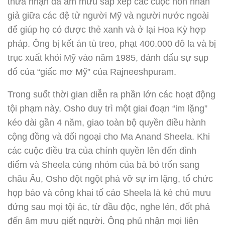
thừa nhận đã âm mưu sắp xếp các cuộc hôn nhân
giả giữa các đệ tử người Mỹ và người nước ngoài
để giúp họ có được thẻ xanh và ở lại Hoa Kỳ hợp
pháp. Ông bị kết án tù treo, phạt 400.000 đô la và bị
trục xuất khỏi Mỹ vào năm 1985, đánh dấu sự sụp
đổ của “giấc mơ Mỹ” của Rajneeshpuram.
Trong suốt thời gian diễn ra phần lớn các hoạt động
tội phạm này, Osho duy trì một giai đoạn “im lặng”
kéo dài gần 4 năm, giao toàn bộ quyền điều hành
cộng đồng và đối ngoại cho Ma Anand Sheela. Khi
các cuộc điều tra của chính quyền lên đến đỉnh
điểm và Sheela cùng nhóm của bà bỏ trốn sang
châu Âu, Osho đột ngột phá vỡ sự im lặng, tổ chức
họp báo và công khai tố cáo Sheela là kẻ chủ mưu
đứng sau mọi tội ác, từ đầu độc, nghe lén, đốt phá
đến âm mưu giết người. Ông phủ nhận mọi liên