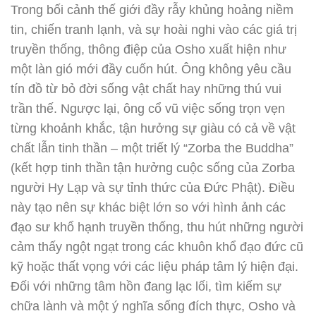
Trong bối cảnh thế giới đầy rẫy khủng hoảng niềm
tin, chiến tranh lạnh, và sự hoài nghi vào các giá trị
truyền thống, thông điệp của Osho xuất hiện như
một làn gió mới đầy cuốn hút. Ông không yêu cầu
tín đồ từ bỏ đời sống vật chất hay những thú vui
trần thế. Ngược lại, ông cổ vũ việc sống trọn vẹn
từng khoảnh khắc, tận hưởng sự giàu có cả về vật
chất lẫn tinh thần – một triết lý “Zorba the Buddha”
(kết hợp tinh thần tận hưởng cuộc sống của Zorba
người Hy Lạp và sự tỉnh thức của Đức Phật). Điều
này tạo nên sự khác biệt lớn so với hình ảnh các
đạo sư khổ hạnh truyền thống, thu hút những người
cảm thấy ngột ngạt trong các khuôn khổ đạo đức cũ
kỹ hoặc thất vọng với các liệu pháp tâm lý hiện đại.
Đối với những tâm hồn đang lạc lối, tìm kiếm sự
chữa lành và một ý nghĩa sống đích thực, Osho và