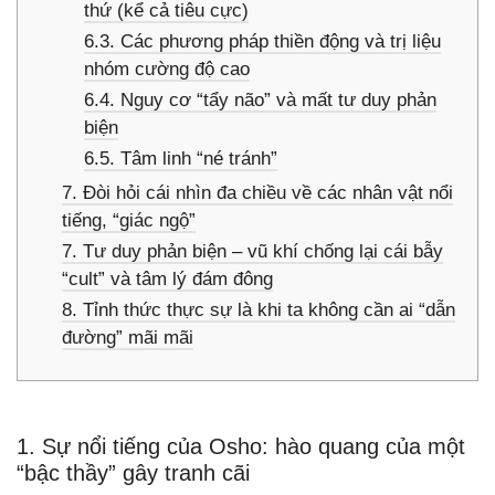
thứ (kể cả tiêu cực)
6.3. Các phương pháp thiền động và trị liệu
nhóm cường độ cao
6.4. Nguy cơ “tẩy não” và mất tư duy phản
biện
6.5. Tâm linh “né tránh”
7. Đòi hỏi cái nhìn đa chiều về các nhân vật nổi
tiếng, “giác ngộ”
7. Tư duy phản biện – vũ khí chống lại cái bẫy
“cult” và tâm lý đám đông
8. Tỉnh thức thực sự là khi ta không cần ai “dẫn
đường” mãi mãi
1. Sự nổi tiếng của Osho: hào quang của một
“bậc thầy” gây tranh cãi