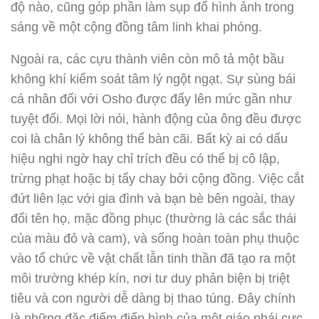
độ nào, cũng góp phần làm sụp đổ hình ảnh trong
sáng về một cộng đồng tâm linh khai phóng.
Ngoài ra, các cựu thành viên còn mô tả một bầu
không khí kiểm soát tâm lý ngột ngạt. Sự sùng bái
cá nhân đối với Osho được đẩy lên mức gần như
tuyệt đối. Mọi lời nói, hành động của ông đều được
coi là chân lý không thể bàn cãi. Bất kỳ ai có dấu
hiệu nghi ngờ hay chỉ trích đều có thể bị cô lập,
trừng phạt hoặc bị tẩy chay bởi cộng đồng. Việc cắt
đứt liên lạc với gia đình và bạn bè bên ngoài, thay
đổi tên họ, mặc đồng phục (thường là các sắc thái
của màu đỏ và cam), và sống hoàn toàn phụ thuộc
vào tổ chức về vật chất lẫn tinh thần đã tạo ra một
môi trường khép kín, nơi tư duy phản biện bị triệt
tiêu và con người dễ dàng bị thao túng. Đây chính
là những đặc điểm điển hình của một giáo phái cực