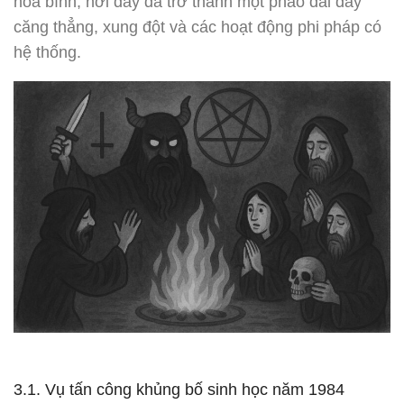
hòa bình, nơi đây đã trở thành một pháo đài đầy
căng thẳng, xung đột và các hoạt động phi pháp có
hệ thống.
3.1. Vụ tấn công khủng bố sinh học năm 1984